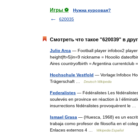
Игры ⚽
Нужна курсовая?
620035
Смотреть что такое "620039" в дру
Julio Arca
— Football player infobox2 player
height|ft=5|in=9 nickname = Hooolio dateofbi
Aires countryofbirth = Argentina currentcl
Hochschule Vestfold
— Vorlage:Infobox Hoc
Trägerschaft …
Deutsch Wikipedia
Federalistes
— Fédéralistes Les fédéralistes
soulevés en province en réaction à l éliminati
insurrections fédéralistes provoquèrent le 
Ismael Grasa
— (Huesca, 1968) es un escrit
trabaja como profesor de filosofía en el col
Enlaces externos 4 …
Wikipedia Español