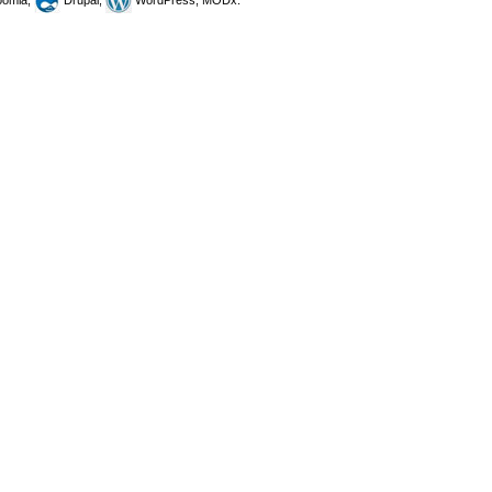
omla,
Drupal,
WordPress, MODx.