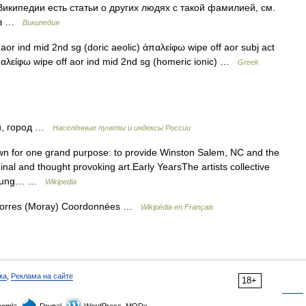
икипедии есть статьи о других людях с такой фамилией, см.
жев …
Википедия
or ind mid 2nd sg (doric aeolic) ἀπαλείφω wipe off aor subj act
ἀπαλείφω wipe off aor ind mid 2nd sg (homeric ionic) …
Greek
й, город …
Населённые пункты и индексы России
rown for one grand purpose: to provide Winston Salem, NC and the
inal and thought provoking art.Early YearsThe artists collective
 young… …
Wikipedia
e Forres (Moray) Coordonnées …
Wikipédia en Français
ка
,
Реклама на сайте
18+