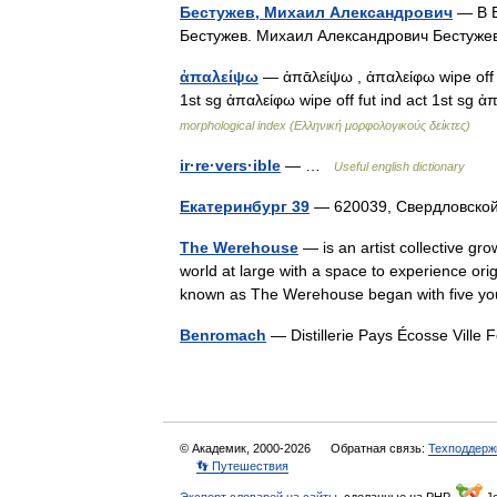
Бестужев, Михаил Александрович
— В В
Бестужев. Михаил Александрович Бесту
ἀπαλείψω
— ἀπᾱλείψω , ἀπαλείφω wipe off a
1st sg ἀπαλείφω wipe off fut ind act 1st sg 
morphological index (Ελληνική μορφολογικούς δείκτες)
ir·re·vers·ible
— …
Useful english dictionary
Екатеринбург 39
— 620039, Свердловско
The Werehouse
— is an artist collective g
world at large with a space to experience orig
known as The Werehouse began with five
Benromach
— Distillerie Pays Écosse Vill
© Академик, 2000-2026
Обратная связь:
Техподдерж
👣 Путешествия