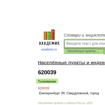
Словари и энциклоп
academic.ru
Населённые пункты и индексы России
Населённые пункты и индек
620039
Толкование
620039
Екатеринбург
39
,
Свердловской
,
город
Населённые
пункты
и
индексы
России
.
2013
.