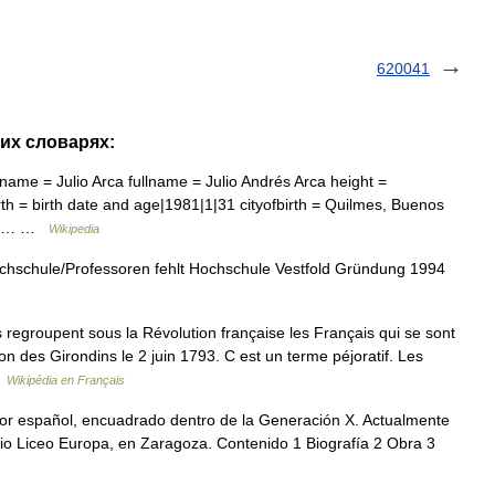
620041
гих словарях:
name = Julio Arca fullname = Julio Andrés Arca height =
rth = birth date and age|1981|1|31 cityofbirth = Quilmes, Buenos
ub =… …
Wikipedia
hschule/Professoren fehlt Hochschule Vestfold Gründung 1994
 regroupent sous la Révolution française les Français qui se sont
on des Girondins le 2 juin 1793. C est un terme péjoratif. Les
…
Wikipédia en Français
or español, encuadrado dentro de la Generación X. Actualmente
egio Liceo Europa, en Zaragoza. Contenido 1 Biografía 2 Obra 3