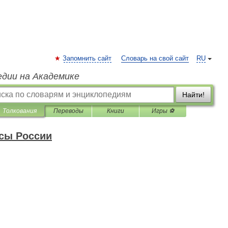
Запомнить сайт
Словарь на свой сайт
RU
едии на Академике
Найти!
Толкования
Переводы
Книги
Игры ⚽
сы России